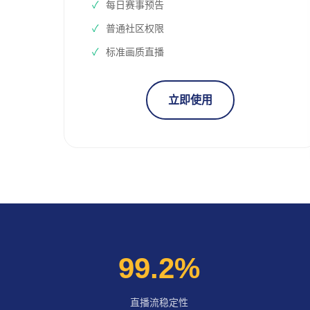
每日赛事预告
普通社区权限
标准画质直播
立即使用
99.2%
直播流稳定性