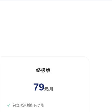
终极版
79
元/月
包含球迷版所有功能