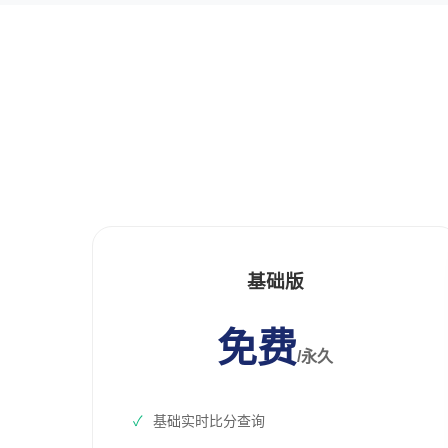
基础版
免费
/永久
基础实时比分查询