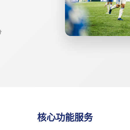
分
核心功能服务