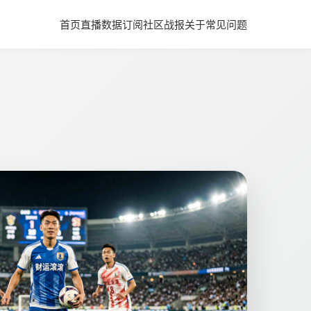
首页
直播
数据
订阅
社区
战报
关于
常见问题