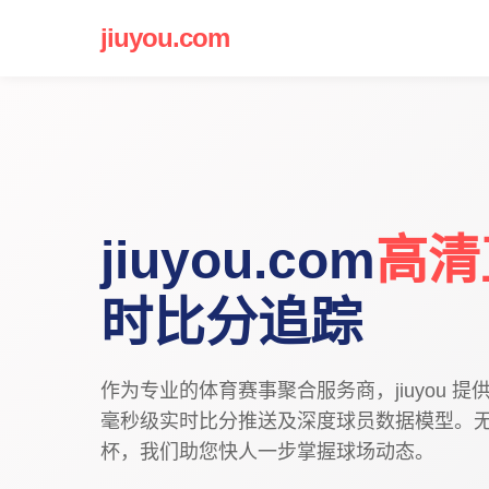
jiuyou.com
jiuyou.com
高清
时比分追踪
作为专业的体育赛事聚合服务商，jiuyou 提供
毫秒级实时比分推送及深度球员数据模型。
杯，我们助您快人一步掌握球场动态。